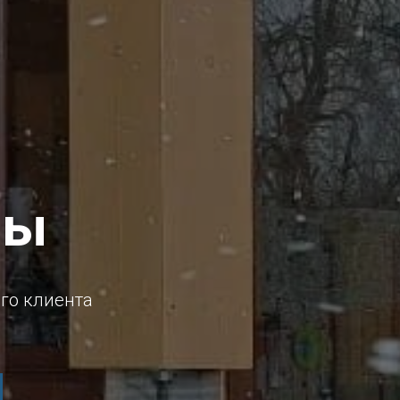
ты
го клиента