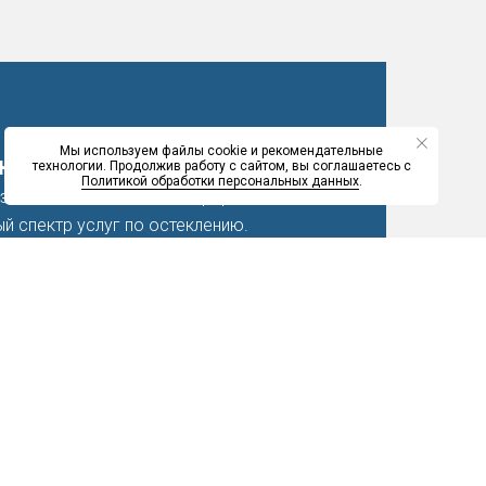
Мы используем файлы cookie и рекомендательные
окон»
— комфорт и надежность
технологии. Продолжив работу с сайтом, вы соглашаетесь с
Политикой обработки персональных данных
.
 заботимся о вашем комфорте
й спектр услуг по остеклению.
езда мастера до сервисного
 сделаем все, чтобы вы остались
:
подход. Разработка проекта с учетом
й
нные материалы. Использование
тем Melke