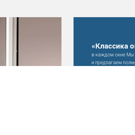
«Классика 
в каждом окне Мы
и предлагаем полны
От бесплатного вы
обслуживания — мы
довольны.
Мы предлагаем
Индивидуальный 
ваших пожелани
Высококачестве
профильных сис