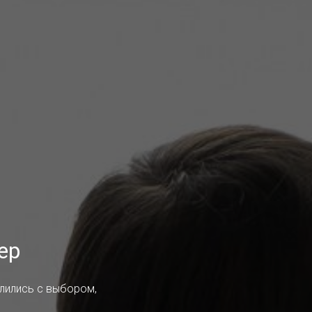
ер
елились с выбором,